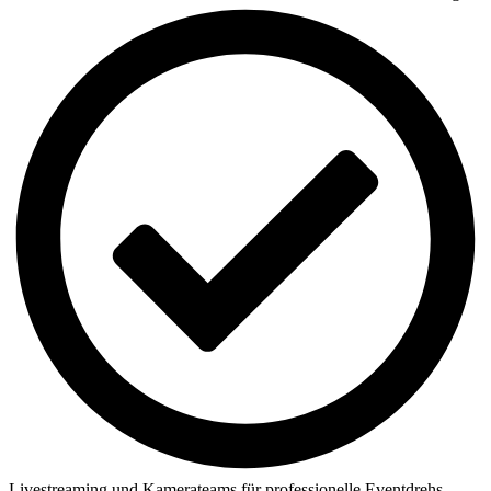
Livestreaming und Kamerateams für professionelle Eventdrehs