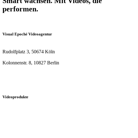
Smart wachsen. Mit Videos, die
performen.
Lass uns sprechen!
Visual Epoché Videoagentur
Rudolfplatz 3, 50674 Köln
Kolonnenstr. 8, 10827 Berlin
+49 176 41691499
beratung@visualepoche.de
Videoprodukte
Erklärvideo
3D-Animation
Video-Testimonial
Produktvideo
Messefilm
Recruitingfilm