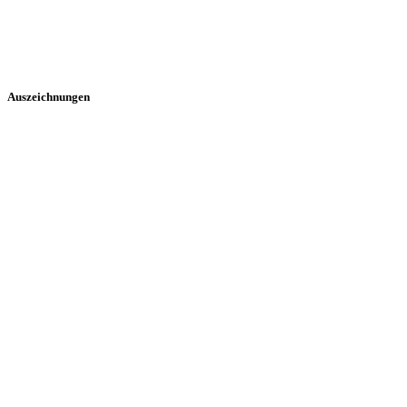
Social Media Video
Werbevideo
E-Learning Video
Imagefilm
Auszeichnungen