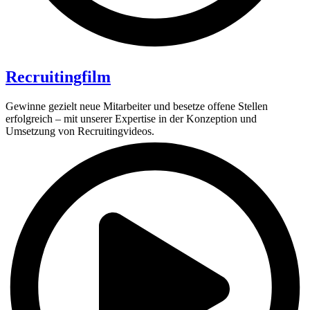
Recruitingfilm
Gewinne gezielt neue Mitarbeiter und besetze offene Stellen
erfolgreich – mit unserer Expertise in der Konzeption und
Umsetzung von Recruitingvideos.