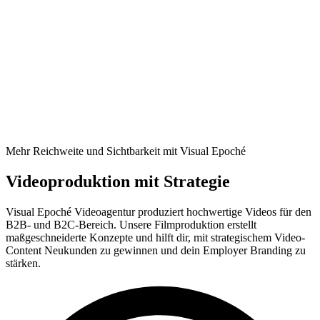
Mehr Reichweite und Sichtbarkeit mit Visual Epoché
Videoproduktion mit Strategie
Visual Epoché Videoagentur produziert hochwertige Videos für den
B2B- und B2C-Bereich. Unsere Filmproduktion erstellt
maßgeschneiderte Konzepte und hilft dir, mit strategischem Video-
Content Neukunden zu gewinnen und dein Employer Branding zu
stärken.