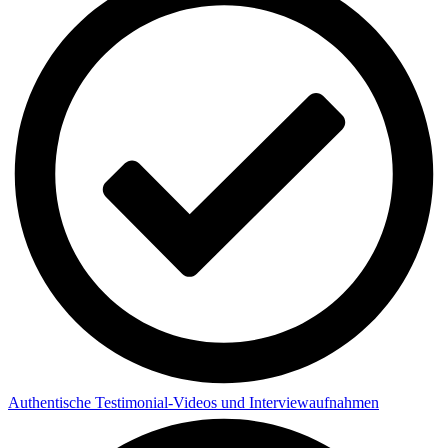
Authentische Testimonial-Videos und Interviewaufnahmen