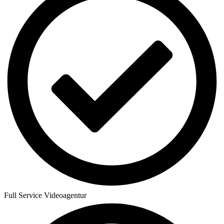
Full Service Videoagentur