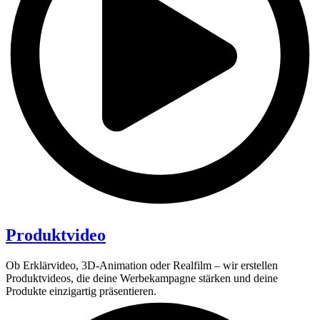
Produktvideo
Ob Erklärvideo, 3D-Animation oder Realfilm – wir erstellen
Produktvideos, die deine Werbekampagne stärken und deine
Produkte einzigartig präsentieren.