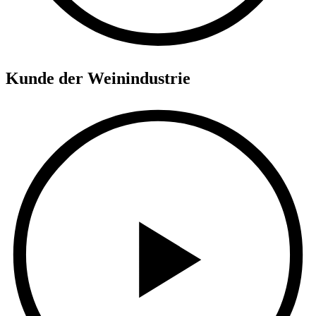
Kunde der Weinindustrie