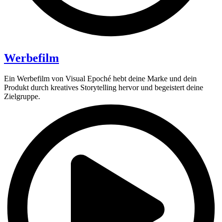
Werbefilm
Ein Werbefilm von Visual Epoché hebt deine Marke und dein
Produkt durch kreatives Storytelling hervor und begeistert deine
Zielgruppe.