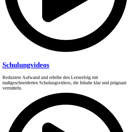
Schulungvideos
Reduziere Aufwand und erhöhe den Lernerfolg mit
maßgeschneiderten Schulungsvideos, die Inhalte klar und prägnant
vermitteln.