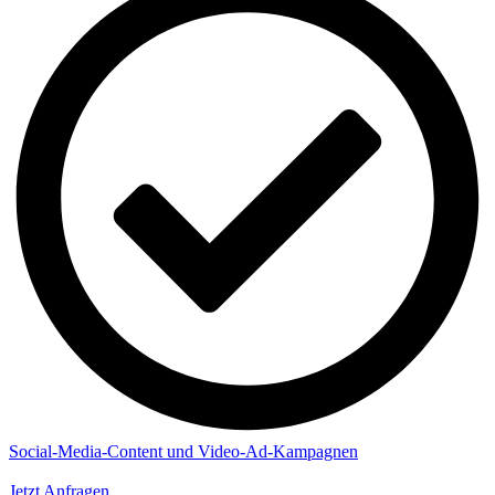
Social-Media-Content und Video-Ad-Kampagnen
Jetzt Anfragen