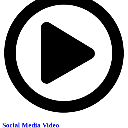
Social Media Video