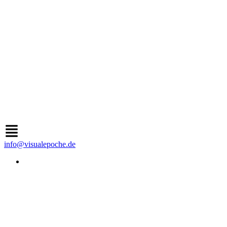
info@visualepoche.de