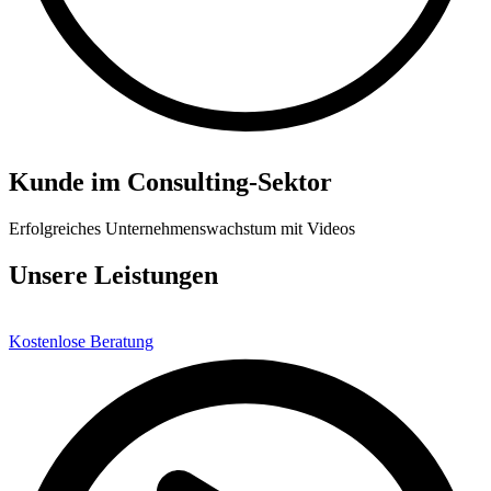
Kunde im Consulting-Sektor
Erfolgreiches Unternehmenswachstum mit Videos
Unsere Leistungen
Kostenlose Beratung