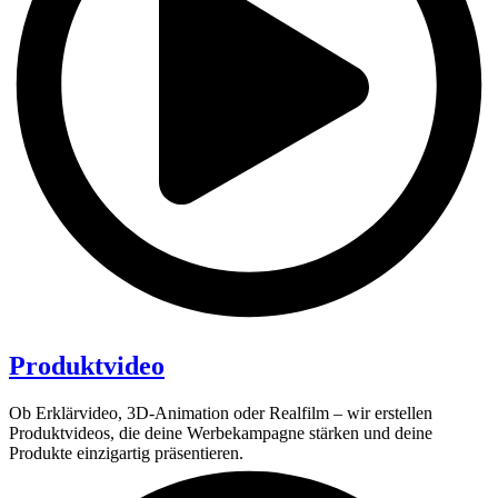
Produktvideo
Ob Erklärvideo, 3D-Animation oder Realfilm – wir erstellen
Produktvideos, die deine Werbekampagne stärken und deine
Produkte einzigartig präsentieren.