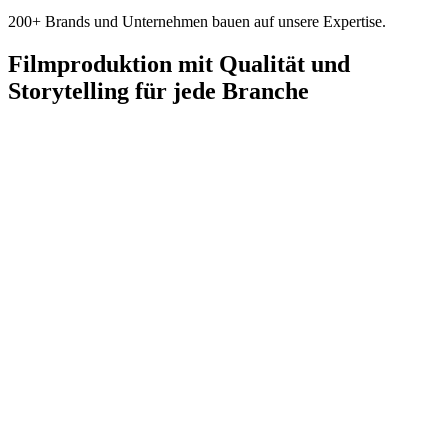
200+ Brands und Unternehmen bauen auf unsere Expertise.
Filmproduktion mit Qualität und
Storytelling
für jede Branche