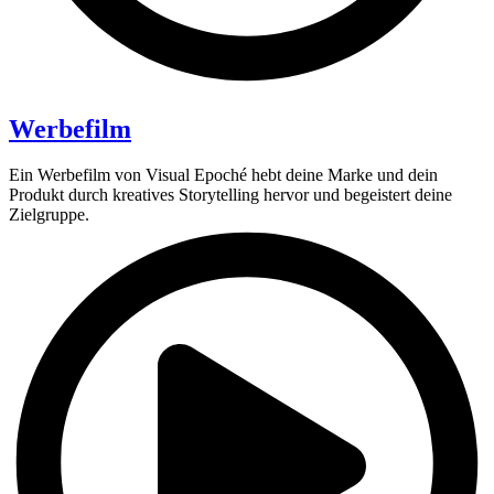
Werbefilm
Ein Werbefilm von Visual Epoché hebt deine Marke und dein
Produkt durch kreatives Storytelling hervor und begeistert deine
Zielgruppe.