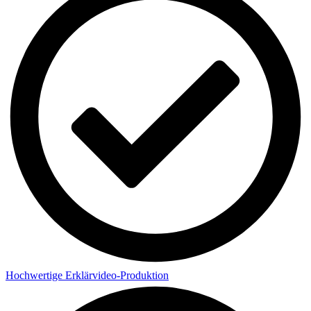
Hochwertige Erklärvideo-Produktion