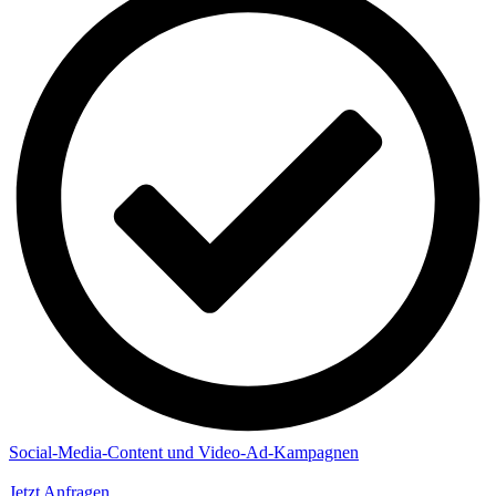
Social-Media-Content und Video-Ad-Kampagnen
Jetzt Anfragen