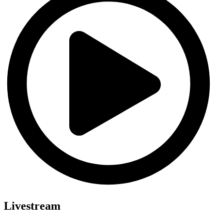
Livestream