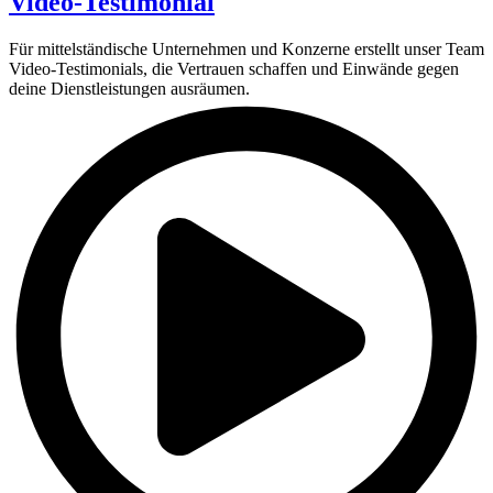
Video-Testimonial
Für mittelständische Unternehmen und Konzerne erstellt unser Team
Video-Testimonials, die Vertrauen schaffen und Einwände gegen
deine Dienstleistungen ausräumen.