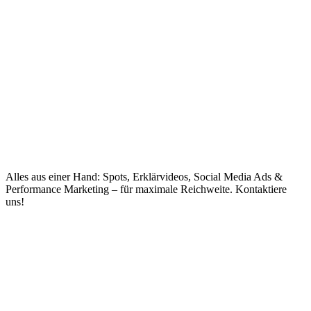
Alles aus einer Hand: Spots, Erklärvideos, Social Media Ads &
Performance Marketing – für maximale Reichweite. Kontaktiere
uns!